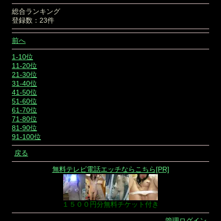
総合ランキング
登録数：23件
前へ
1-10位
11-20位
21-30位
31-40位
41-50位
51-60位
61-70位
71-80位
81-90位
91-100位
戻る
無料テレビ電話エッチならこちら[PR]
１５００円分無料チケット付き
管理ログイン