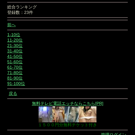
総合ランキング
登録数：23件
前へ
1-10位
11-20位
21-30位
31-40位
41-50位
51-60位
61-70位
71-80位
81-90位
91-100位
戻る
無料テレビ電話エッチならこちら[PR]
１５００円分無料チケット付き
管理ログイン