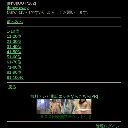
[IN*0][OUT*162]
throw~away
始めたばかりですが、よろしくお願いします。
前へ
次へ
1-10位
11-20位
21-30位
31-40位
41-50位
51-60位
61-70位
71-80位
81-90位
91-100位
戻る
無料テレビ電話エッチならこちら[PR]
１５００円分無料チケット付き
管理ログイン