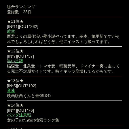
総合ランキング
登録数：23件
★11位★
[IN*11][OUT*262]
茜空
西君よりの原作沿い夢小説やってます。基本、亀更新ですがそ
れでもよろしければどうぞ。他にイラストも扱ってます。
★12位★
[IN*7][OUT*37]
黒い足跡
稲森受・北条受・トマオ受・稲葉受等、ドマイナー突っ走って
る完全不定期サイトです。時々キャラ崩壊してるかもです。
★13位★
[IN*5][OUT*192]
音連
映画版西くんと最強ﾋﾛｲﾝ
★14位★
[IN*4][OUT*76]
パンダ注意報
女の子のための検索ランク集