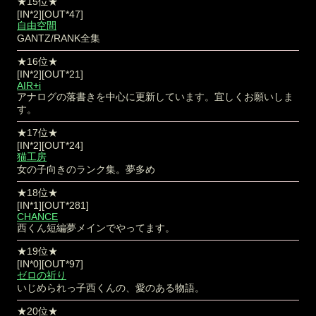
★15位★
[IN*2][OUT*47]
自由空間
GANTZ/RANK全集
★16位★
[IN*2][OUT*21]
AIR+i
アナログの落書きを中心に更新しています。宜しくお願いしま
す。
★17位★
[IN*2][OUT*24]
猫工房
女の子向きのランク集。夢多め
★18位★
[IN*1][OUT*281]
CHANCE
西くん短編夢メインでやってます。
★19位★
[IN*0][OUT*97]
ゼロの祈り
いじめられっ子西くんの、愛のある物語。
★20位★