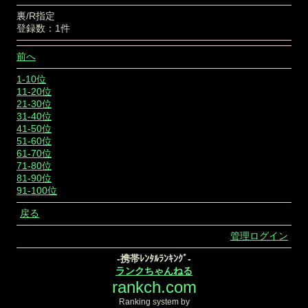
裏/R指定
登録数：1件
前へ
1-10位
11-20位
21-30位
31-40位
41-50位
51-60位
61-70位
71-80位
81-90位
91-100位
戻る
管理ログイン
-携帯ﾚﾝﾀﾙﾗﾝｷﾝｸﾞ-
ランクちゃんねる
rankch.com
Ranking system by