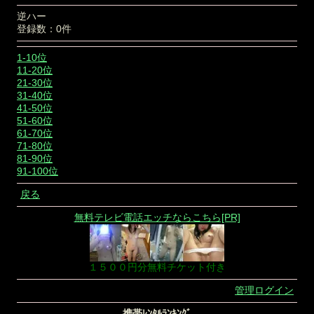
逆ハー
登録数：0件
1-10位
11-20位
21-30位
31-40位
41-50位
51-60位
61-70位
71-80位
81-90位
91-100位
戻る
無料テレビ電話エッチならこちら[PR]
１５００円分無料チケット付き
管理ログイン
-携帯ﾚﾝﾀﾙﾗﾝｷﾝｸﾞ-