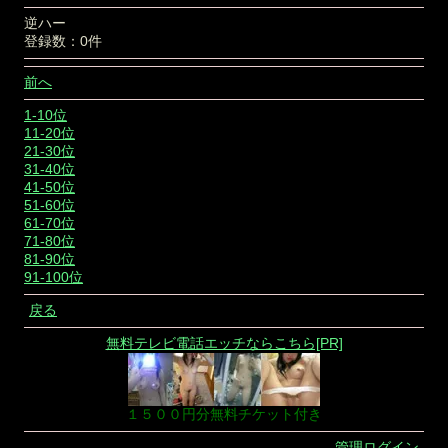
逆ハー
登録数：0件
前へ
1-10位
11-20位
21-30位
31-40位
41-50位
51-60位
61-70位
71-80位
81-90位
91-100位
戻る
無料テレビ電話エッチならこちら[PR]
１５００円分無料チケット付き
管理ログイン