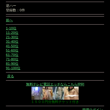
逆ハー
登録数：0件
前へ
1-10位
11-20位
21-30位
31-40位
41-50位
51-60位
61-70位
71-80位
81-90位
91-100位
戻る
無料テレビ電話エッチならこちら[PR]
１５００円分無料チケット付き
管理ログイン