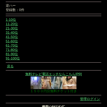
逆ハー
登録数：0件
1-10位
11-20位
21-30位
31-40位
41-50位
51-60位
61-70位
71-80位
81-90位
91-100位
戻る
無料テレビ電話エッチならこちら[PR]
１５００円分無料チケット付き
管理ログイン
-携帯ﾚﾝﾀﾙﾗﾝｷﾝｸﾞ-