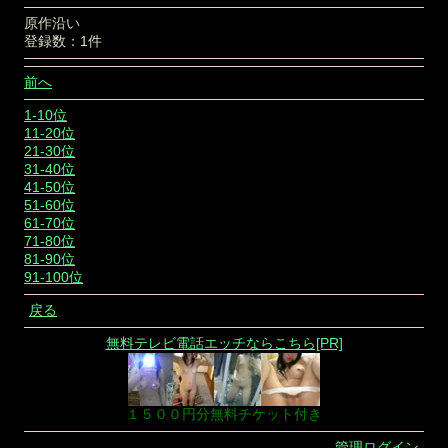
原作沿い
登録数：1件
前へ
1-10位
11-20位
21-30位
31-40位
41-50位
51-60位
61-70位
71-80位
81-90位
91-100位
戻る
無料テレビ電話エッチならこちら[PR]
１５００円分無料チケット付き
管理ログイン