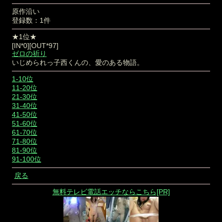
原作沿い
登録数：1件
★1位★
[IN*0][OUT*97]
ゼロの祈り
いじめられっ子西くんの、愛のある物語。
1-10位
11-20位
21-30位
31-40位
41-50位
51-60位
61-70位
71-80位
81-90位
91-100位
戻る
無料テレビ電話エッチならこちら[PR]