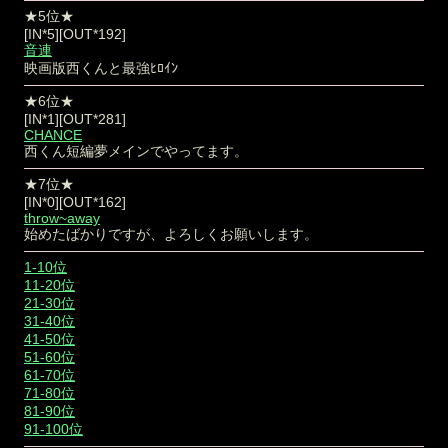
★5位★
[IN*5][OUT*192]
音連
映画版西くんと最強ﾋﾛｲﾝ
★6位★
[IN*1][OUT*281]
CHANCE
西くん短編夢メインでやってます。
★7位★
[IN*0][OUT*162]
throw~away
始めたばかりですが、よろしくお願いします。
1-10位
11-20位
21-30位
31-40位
41-50位
51-60位
61-70位
71-80位
81-90位
91-100位