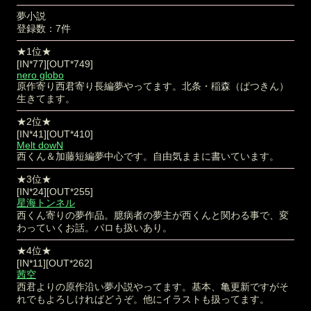
夢小説
登録数：7件
★1位★
[IN*77][OUT*749]
nero globo
原作寄り西君寄り長編夢やってます。北条・稲森（ぱつきん）
生きてます。
★2位★
[IN*41][OUT*410]
Melt dowN
西くん＆加藤短編夢中心です。自由気ままに書いています。
★3位★
[IN*24][OUT*255]
星海トンネル
西くん寄りの夢作品。臆病者の夢主が西くんと関わる事で、変
わっていくお話。パロも扱いあり。
★4位★
[IN*11][OUT*262]
茜空
西君よりの原作沿い夢小説やってます。基本、亀更新ですがそ
れでもよろしければどうぞ。他にイラストも扱ってます。