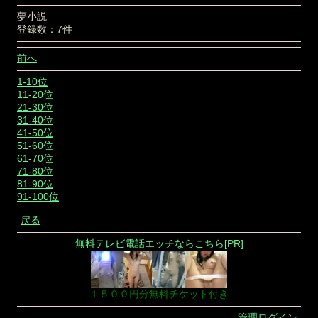
夢小説
登録数：7件
前へ
1-10位
11-20位
21-30位
31-40位
41-50位
51-60位
61-70位
71-80位
81-90位
91-100位
戻る
無料テレビ電話エッチならこちら[PR]
１５００円分無料チケット付き
管理ログイン