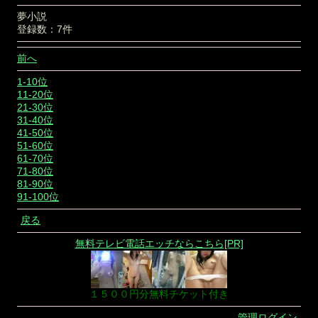
夢小説
登録数：7件
前へ
1-10位
11-20位
21-30位
31-40位
41-50位
51-60位
61-70位
71-80位
81-90位
91-100位
戻る
無料テレビ電話エッチならこちら[PR]
１５００円分無料チケット付き
管理ログイン