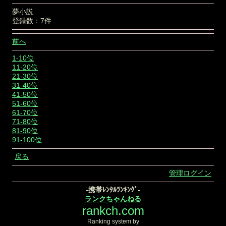
夢小説
登録数：7件
前へ
1-10位
11-20位
21-30位
31-40位
41-50位
51-60位
61-70位
71-80位
81-90位
91-100位
戻る
管理ログイン
-携帯ﾚﾝﾀﾙﾗﾝｷﾝｸﾞ-
ランクちゃんねる
rankch.com
Ranking system by