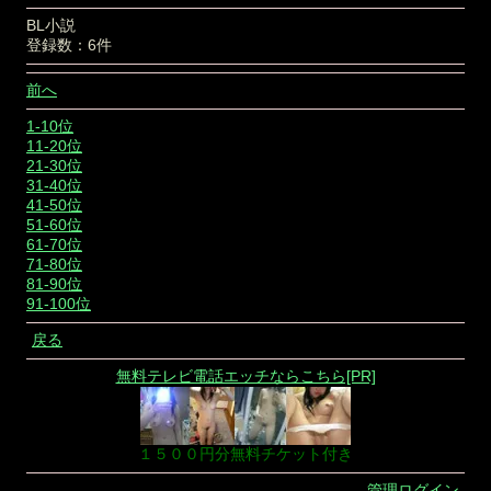
BL小説
登録数：6件
前へ
1-10位
11-20位
21-30位
31-40位
41-50位
51-60位
61-70位
71-80位
81-90位
91-100位
戻る
無料テレビ電話エッチならこちら[PR]
１５００円分無料チケット付き
管理ログイン