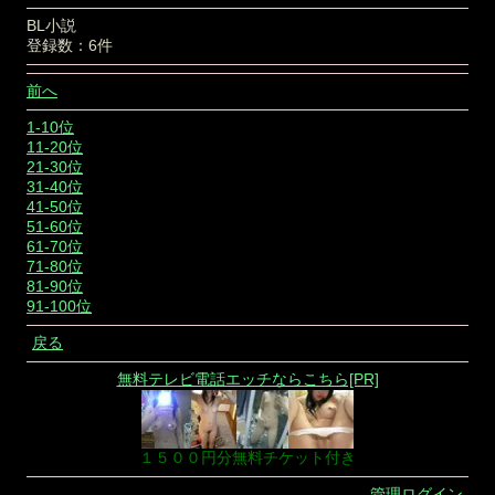
BL小説
登録数：6件
前へ
1-10位
11-20位
21-30位
31-40位
41-50位
51-60位
61-70位
71-80位
81-90位
91-100位
戻る
無料テレビ電話エッチならこちら[PR]
１５００円分無料チケット付き
管理ログイン