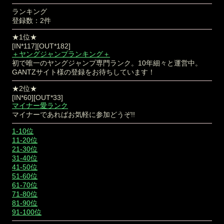
ランキング
登録数：2件
★1位★
[IN*117][OUT*182]
＋ヤングジャンプランキング＋
初で唯一のヤングジャンプ専門ランク。10年細々と運営中。
GANTZサイト様の登録をお待ちしています！
★2位★
[IN*60][OUT*33]
マイナー愛ランク
マイナーであればお気軽に参加どうぞ!!
1-10位
11-20位
21-30位
31-40位
41-50位
51-60位
61-70位
71-80位
81-90位
91-100位