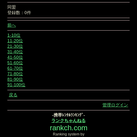
同盟
登録数：0件
前へ
1-10位
11-20位
21-30位
31-40位
41-50位
51-60位
61-70位
71-80位
81-90位
91-100位
戻る
管理ログイン
-携帯ﾚﾝﾀﾙﾗﾝｷﾝｸﾞ-
ランクちゃんねる
rankch.com
Ranking system by